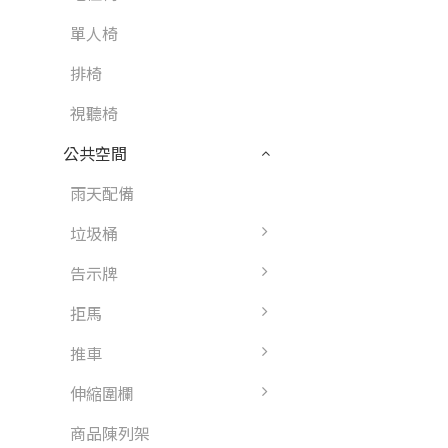
單人椅
排椅
視聽椅
公共空間
雨天配備
垃圾桶
告示牌
拒馬
推車
伸縮圍欄
商品陳列架