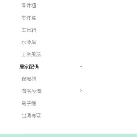
零件櫃
零件盒
工具箱
水冷扇
工業風扇
居家配備
保險櫃
衛浴設備
電子鐘
出清專區