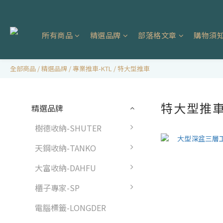
所有商品
精選品牌
部落格文章
購物須
全部商品
/
精選品牌
/
專業推車-KTL
/
特大型推車
特大型推
精選品牌
樹德收納-SHUTER
天鋼收納-TANKO
大富收納-DAHFU
櫃子專家-SP
電腦標籤-LONGDER