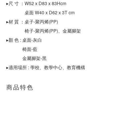
▸尺 寸 ：W52 x D83 x 83Hcm
桌面 W40 x D62 x 3T cm
▸材 質 ：桌子-聚丙烯(PP)
椅子-聚丙烯(PP)、金屬腳架
▸顏 色 : 桌面-灰白
椅面-藍
金屬腳架-黑
▸適用場所 : 學校、教學中心、教育機構
商品特色