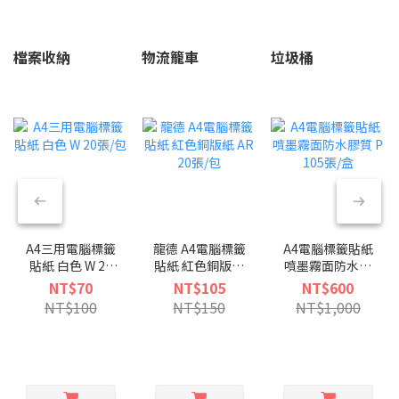
檔案收納
物流籠車
垃圾桶
A4三用電腦標籤
龍德 A4電腦標籤
A4電腦標籤貼紙
貼紙 白色 W 20
貼紙 紅色銅版紙
噴墨霧面防水膠
張/包
AR 20張/包
質 P 105張/盒
NT$70
NT$105
NT$600
NT$100
NT$150
NT$1,000