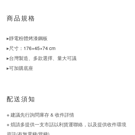
商品規格
▸靜電粉體烤漆鋼板
▸尺寸
：176×45×74 cm
▸台灣製造、多款選擇、量大可議
▸可加購底座
配送須知
※ 建議先行詢問庫存 & 收件詳情
※ 煩請多提供一支市話以利貨運聯絡，以及提供收件環境
資訊(有無電梯/貨梯)