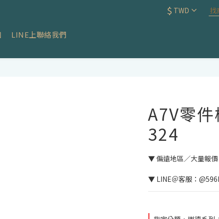
$
TWD
知
LINE上聯絡我們
A7V零件櫃
324
▼ 偏遠地區／大量報
▼ LINE＠客服：@596L