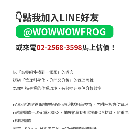
👇點我加入LINE好友
@WOWWOWFROG
或來電
02-2568-3598
馬上估價！
以「為零組件找到一個家」的概念
透過「管理科學化、分門又分類」的管理思維
為你打造專業的作業環境，有效提升零件分類效率
▸ABS耐油耐衝擊抽屜搭配PS專利透明前視窗，內附隔板方便管理
▸耐重櫃體平均荷重300KG，抽屜軌道使用塑鋼POM材質，耐重
▸鋼製櫃體
材質：0.8mm 日本進口Alloy特殊防鏽鍍鋅鋼鈑