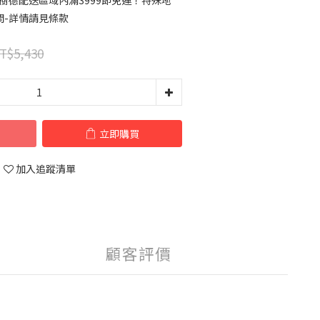
樹德配送區域內滿3999即免運！特殊地
問-詳情請見條款
T$5,430
立即購買
加入追蹤清單
顧客評價