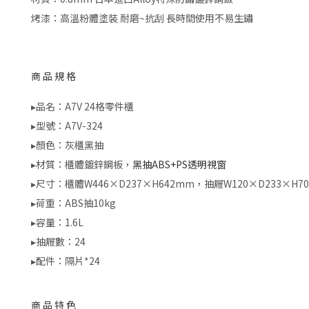
烤漆：高溫粉體塗裝 耐磨~抗刮 長時間使用不易生鏽
商品規格
▸品名：A7V 24格零件櫃
▸型號：A7V-324
▸顏色：灰櫃黑抽
▸材質：櫃體鍍鋅鋼板，
黑抽ABS+PS透明視窗
▸尺寸：櫃體W446×D237×H642mm，抽屜W120×D233×H7
▸荷重：ABS抽10kg
▸容量：1.6L
▸抽屜數：24
▸配件：隔片*24
商品特色