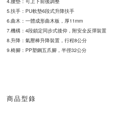
4.腰墊：可上下前後調整
5.扶手：PU軟墊6段式升降扶手
6.曲木：一體成形曲木板，厚11mm
7.機構：4段鎖定
同步式後仰，附
安全反彈裝置
8.升降：氣壓棒升降裝置，行程8公分
9.椅腳：PP塑鋼五爪腳，半徑32公分
商品型錄