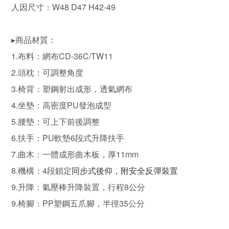
人因尺寸：W48 D47 H42-49
▸商品材質：
1.布料：網布CD-36C/TW11
2.頭枕：可調整角度
3.椅背：塑鋼射出成形，透氣網布
4.坐墊：高密度PU發泡成型
5.腰墊：可上下前後調整
6.扶手：PU軟墊6段式升降扶手
7.曲木：一體成形曲木板，厚11mm
8.機構：4段鎖定
同步式後仰，附
安全反彈裝置
9.升降：氣壓棒升降裝置，行程8公分
9.椅腳：PP塑鋼五爪腳，半徑35公分