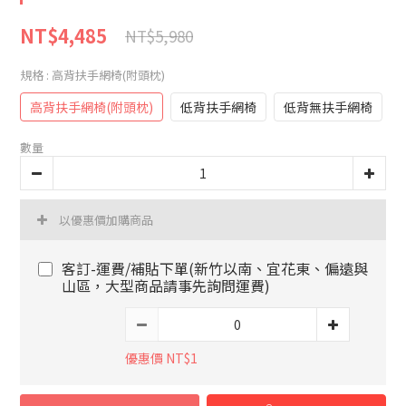
NT$4,485
NT$5,980
規格
: 高背扶手網椅(附頭枕)
高背扶手網椅(附頭枕)
低背扶手網椅
低背無扶手網椅
數量
以優惠價加購商品
客訂-運費/補貼下單(新竹以南、宜花東、偏遠與
山區，大型商品請事先詢問運費)
優惠價 NT$1