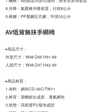
7.機構：4段鎖定
同步式後仰，附
安全反彈裝置
8.升降：氣壓棒升降裝置，行程8公分
9.椅腳：PP塑鋼五爪腳，半徑32公分
AV低背無扶手網椅
▸商品尺寸：
外形尺寸：W48 D65 H91-99
人因尺寸：W48 D47 H42-49
▸商品材質：
1.布料：網布CD-36C/TW11
2.椅背：塑鋼射出成形，透氣網布
3.坐墊：高密度PU發泡成型