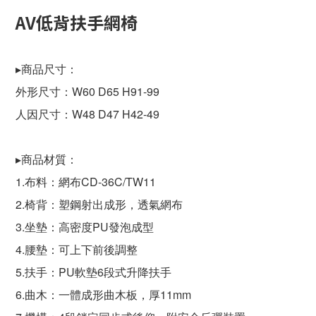
AV低背扶手網椅
▸商品尺寸：
外形尺寸：W60 D65 H91-99
人因尺寸：W48 D47 H42-49
▸商品材質：
1.布料：網布CD-36C/TW11
2.椅背：塑鋼射出成形，透氣網布
3.坐墊：高密度PU發泡成型
4.腰墊：可上下前後調整
5.扶手：PU軟墊6段式升降扶手
6.曲木：一體成形曲木板，厚11mm