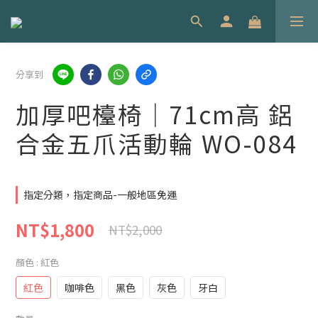
分享到
加厚吧檯椅｜71cm高 鋁
合金五爪活動輪 WO-084
指定分類，指定商品-一般地區免運
NT$1,800
NT$2,000
顏色
: 紅色
紅色
咖啡色
黑色
灰色
牙白