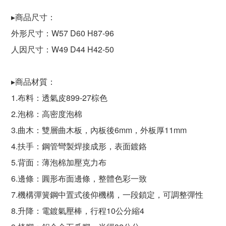
▸商品尺寸：
外形尺寸：W57 D60 H87-96
人因尺寸：W49 D44 H42-50
▸商品材質：
1.布料：透氣皮899-27棕色
2.泡棉：高密度泡棉
3.曲木：雙層曲木板，內板後6mm，外板厚11mm
4.扶手：鋼管彎製焊接成形，表面鍍鉻
5.背面：薄泡棉加壓克力布
6.邊條：圓形布面邊條，整體色彩一致
7.機構彈簧鋼中置式後仰機構，一段鎖定，可調整彈性
8.升降：電鍍氣壓棒，行程10公分縮4