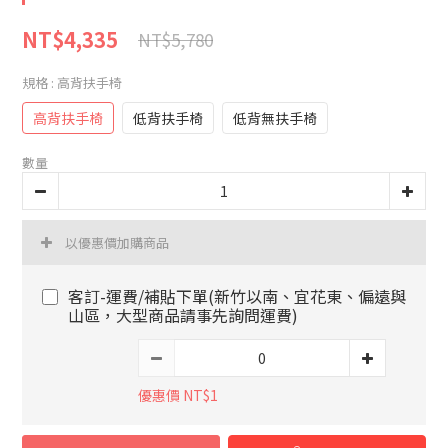
NT$4,335
NT$5,780
規格
: 高背扶手椅
高背扶手椅
低背扶手椅
低背無扶手椅
數量
以優惠價加購商品
客訂-運費/補貼下單(新竹以南、宜花東、偏遠與
山區，大型商品請事先詢問運費)
優惠價 NT$1