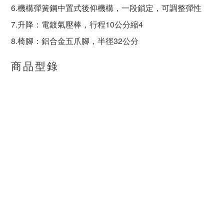
6.機構彈簧鋼中置式後仰機構，一段鎖定，可調整彈性
7.升降：電鍍氣壓棒，行程10公分縮4
8.椅腳：鋁合金五爪腳，半徑32公分
商品型錄