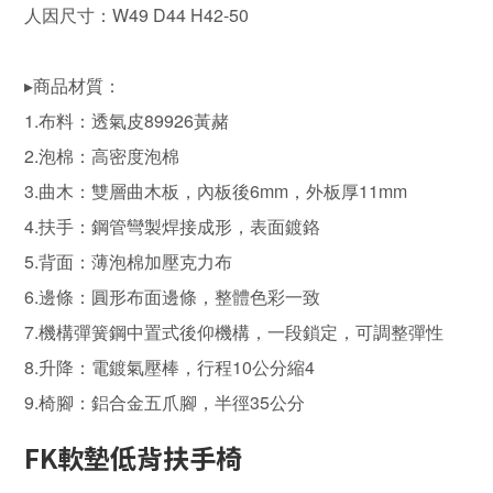
人因尺寸：W49 D44 H42-50
▸商品材質：
1.布料：透氣皮89926黃赭
2.泡棉：高密度泡棉
3.曲木：雙層曲木板，內板後6mm，外板厚11mm
4.扶手：鋼管彎製焊接成形，表面鍍鉻
5.背面：薄泡棉加壓克力布
6.邊條：圓形布面邊條，整體色彩一致
7.機構彈簧鋼中置式後仰機構，一段鎖定，可調整彈性
8.升降：電鍍氣壓棒，行程10公分縮4
9.椅腳：鋁合金五爪腳，半徑35公分
FK軟墊低背扶手椅