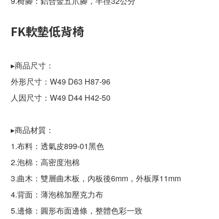
9.椅腳：鋁合金五爪腳，半徑32公分
FK軟墊低背椅
▸商品尺寸：
外形尺寸：W49 D63 H87-96
人因尺寸：W49 D44 H42-50
▸商品材質：
1.布料：透氣皮899-01黑色
2.泡棉：高密度泡棉
3.曲木：雙層曲木板，內板後6mm，外板厚11mm
4.背面：薄泡棉加壓克力布
5.邊條：圓形布面邊條，整體色彩一致