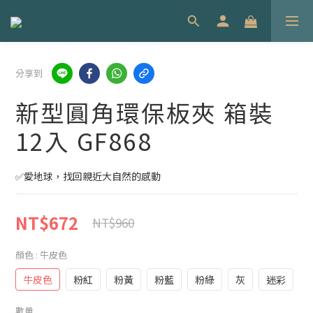
分享到
新型圓角環保板夾 箱裝
12入 GF868
✅愛地球，找回親近大自然的感動
NT$672
NT$960
顏色
: 牛皮色
牛皮色
粉紅
粉黃
粉藍
粉綠
灰
迷彩
數量