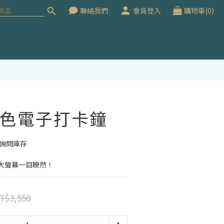
聯絡我們
會員登入
購物車(0)
立即購買
色電子打卡鐘
先詢問庫存
大螢幕一目瞭然！
T$3,550