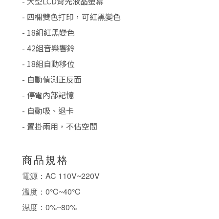
- 大型LCD背光液晶螢幕
- 四欄雙色打印，可紅黑變色
- 18組紅黑變色
- 42組音樂響鈴
- 18組自動移位
- 自動偵測正反面
- 停電內部記憶
- 自動吸、退卡
- 置掛兩用，不佔空間
商品規格
電源：AC 110V~220V
溫度：0°C~40°C
濕度：0%~80%