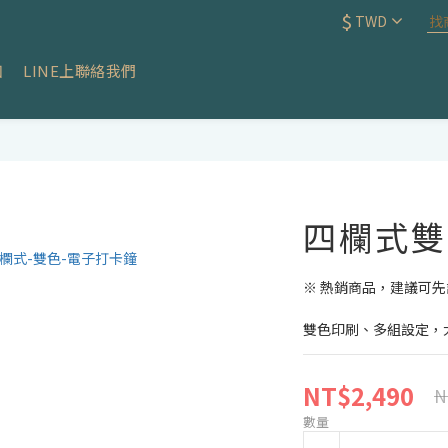
$
TWD
知
LINE上聯絡我們
四欄式雙
※ 熱銷商品，建議可
雙色印刷、多組設定，
NT$2,490
N
數量