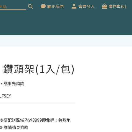
聯絡我們
會員登入
購物車(0)
立即購買
0 鑽頭架(1入/包)
價，請事先詢問
FSEY
樹德配送區域內滿3999即免運！特殊地
問-詳情請見條款