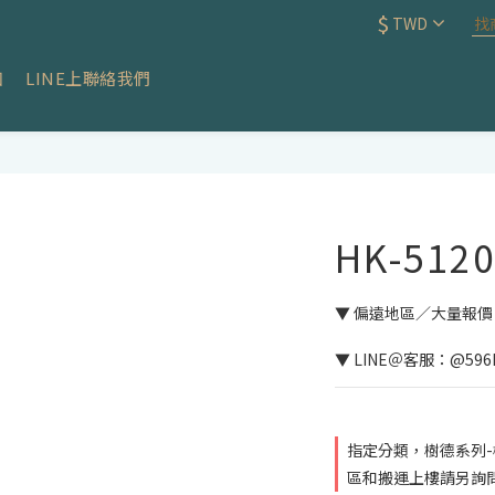
$
TWD
知
LINE上聯絡我們
HK-512
▼ 偏遠地區／大量報
▼ LINE＠客服：@596L
指定分類，樹德系列-
區和搬運上樓請另詢