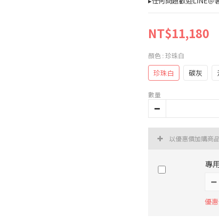
▸任何問題歡迎LINE＠客
NT$11,180
顏色
: 珍珠白
珍珠白
碳灰
數量
以優惠價加購商
專用
優惠價