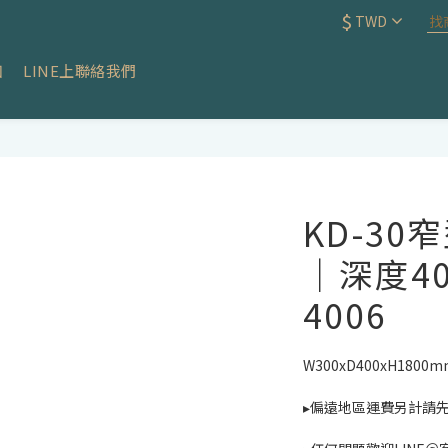
$
TWD
知
LINE上聯絡我們
KD-3
｜深度40c
4006
W300xD400xH1800m
▸偏遠地區運費另計請