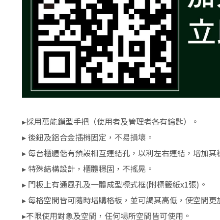
▸採用萬能鎖型手把（使用者及管理者各有鑰匙）。
▸ 後鈕及鋁合金插梢固定，不易損壞。
▸ 每台櫃體偕有預設相互連結孔，以利左右連結，增加其
▸ 特殊結構設計，櫃體穩固，不搖晃。
▸ 門板上有通風孔及一體成型標式框(附標籤紙x1張)。
▸ 每格空間皆可隨時增購格板，並可調其高低，使空間更
▸不限使用對象及空間，任何場所空間皆可使用。