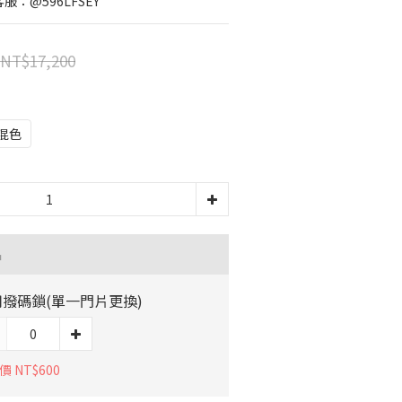
服：@596LFSEY
NT$17,200
混色
品
撥碼鎖(單一門片更換)
 NT$600