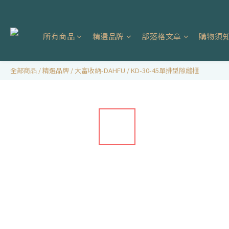
所有商品
精選品牌
部落格文章
購物須
全部商品
/
精選品牌
/
大富收納-DAHFU
/
KD-30-45單排型隙縫櫃