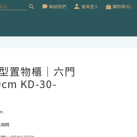
聯絡我們
會員登入
購物車(0)
立即購買
0窄型置物櫃｜六門
m KD-30-
m
先詢問