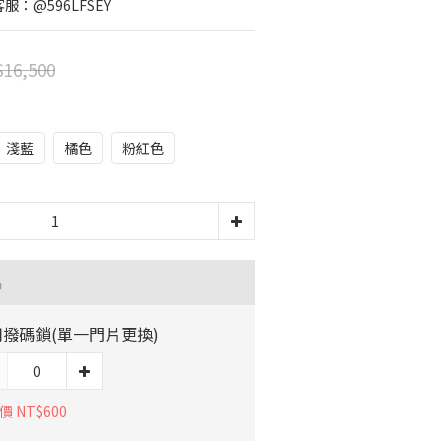
服：@596LFSEY
16,500
淺藍
橘色
粉紅色
品
撥碼鎖(單一門片更換)
 NT$600