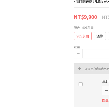
▸任何問題歡迎LINE＠客
NT$9,900
NT$
顏色
: 905灰白
905灰白
淺綠
數量
以優惠價加購商
專用
優惠價