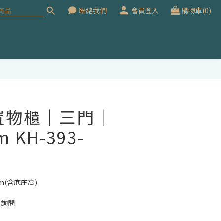
聯絡我們
會員登入
購物車(0)
立即購買
置物櫃｜三門｜
 KH-393-
mm(含底座高)
先詢問