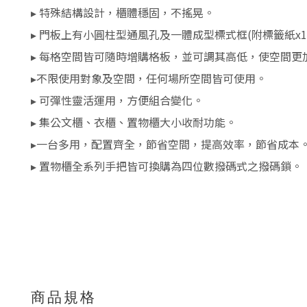
▸ 特殊結構設計，櫃體穩固，不搖晃。
▸ 門板上有小圓柱型通風孔及一體成型標式框(附標籤紙x1
▸ 每格空間皆可隨時增購格板，並可調其高低，使空間更
▸不限使用對象及空間，任何場所空間皆可使用。
▸ 可彈性靈活運用，方便組合變化。
▸ 集公文櫃、衣櫃、置物櫃大小收耐功能。
▸一台多用，配置齊全，節省空間，提高效率，節省成本
▸ 置物櫃全系列手把皆可換購為四位數撥碼式之撥碼鎖。
商品規格