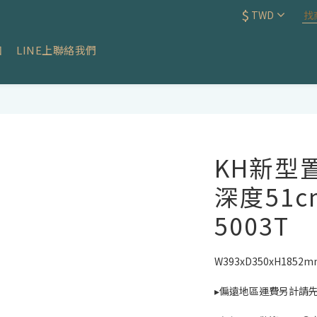
$
TWD
知
LINE上聯絡我們
KH新型
深度51cm
5003T
W393xD350xH1852
▸偏遠地區運費另計請