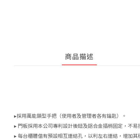
商品描述
▸採用萬能鎖型手把（使用者及管理者各有鑰匙）。
▸ 門板採用本公司專利設計後鈕及鋁合金插梢固定，不易
▸ 每台櫃體偕有預設相互連結孔，以利左右連結，增加其