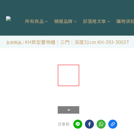
所有商品
精選品牌
部落格文章
購物須
KH新型置物櫃｜三門｜深度51cm KH-393-5003T
全部商品
/
分享到