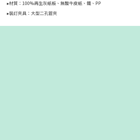
▸材質：100%再生灰紙板、無酸牛皮紙、鐵、PP
▸裝訂夾具：大型二孔管夾