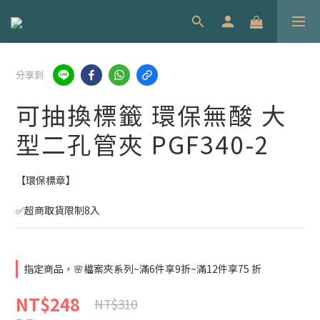
分享到
可抽換標籤 環保無酸 大
型二孔管夾 PGF340-2
【環保標章】
✅超商取貨限制8入
指定商品，🌸檔案夾系列~滿6件享9折~滿12件享75 折
NT$248
NT$310