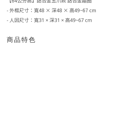
【64公分高】鋁合金五爪款 鋁合金踏圈
寬48 × 深48 × 高49~67 cm
- 外框尺寸：
- 人因尺寸：寬31 × 深31 × 高49~67 cm
商品特色