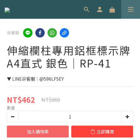
分享到
伸縮欄柱專用鋁框標示牌
A4直式 銀色｜RP-41
▼ LINE＠客服：@596LFSEY
NT$462
NT$660
數量
加入購物車
立即購買