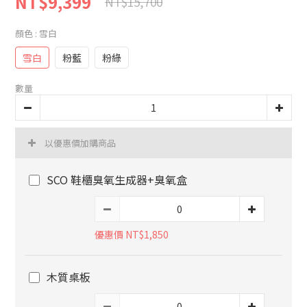
NT$9,399
NT$15,700
顏色
: 雪白
雪白
粉藍
粉綠
數量
以優惠價加購商品
SCO 鞋櫃臭氧生成器+臭氧盒
優惠價 NT$1,850
木質桌板