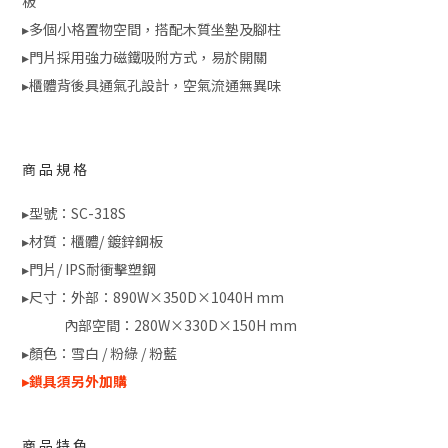
板
▸多個小格置物空間，搭配木質坐墊及腳柱
▸門片採用強力磁鐵吸附方式，易於開關
▸櫃體背後具通氣孔設計，空氣流通無異味
商品規格
▸型號：SC-318S
▸材質：櫃體/ 鍍鋅鋼板
▸門片/ IPS耐衝擊塑鋼
▸尺寸：外部：890W×350D×1040H mm
內部空間：280W×330D×150H mm
▸顏色：雪白 / 粉綠 / 粉藍
▸鎖具須另外加購
商品特色