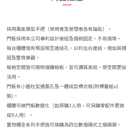
採用萬能鎖型手把（使用者及管理者各有鑰匙）。
門板採用本公司專利設計後鈕及插梢固定，不易損壞。
每台櫃體偕有預設相互連結孔，以利左右連結，增加其穩
固及整齊美觀。
每格空間皆可隨時增購格板，並可調其高低，使空間更加
活用。
門板有小圓柱型通風孔及一體成型標式框(附標籤紙x1
張)。
櫃體可做門板數變化（如原購3人用，可另購零配件更換
成9人用）。
置物櫃全系列手把皆可換購為四位數撥碼式之撥碼鎖。