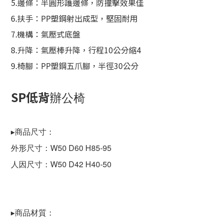
5.邊條：半圓形護邊條，防撞擊效果佳
6.扶手：PP塑鋼射出成型，堅固耐用
7.機構：氣壓式底盤
8.升降：氣壓棒升降，行程10公分縮4
9.椅腳：PP塑鋼五爪腳，半徑30公分
SP低背
辦公椅
▸商品尺寸：
外形尺寸：W50 D60 H85-95
人因尺寸：W50 D42 H40-50
▸商品材質：