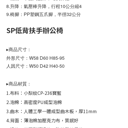
8.升降：氣壓棒升降，行程10公分縮4
9.椅腳：PP塑鋼五爪腳，半徑32公分
SP低背扶手辦公椅
▸商品尺寸：
外形尺寸：W58 D60 H85-95
人因尺寸：W50 D42 H40-50
▸商品材質：
1.布料：小梨紋CP-236寶藍
2.泡棉：高密度PU成型泡棉
3.曲木：人體工學一體成型曲木板，厚11mm
4.背面：薄泡棉加壓克力布，質感好