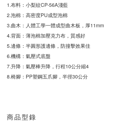
1.布料：小梨紋CP-56A淺藍
2.泡棉：高密度PU成型泡棉
3.曲木：人體工學一體成型曲木板，厚11mm
4.背面：薄泡棉加壓克力布，質感好
5.邊條：半圓形護邊條，防撞擊效果佳
6.機構：氣壓式底盤
7.升降：氣壓棒升降，行程10公分縮4
8.椅腳：PP塑鋼五爪腳，半徑30公分
商品型錄