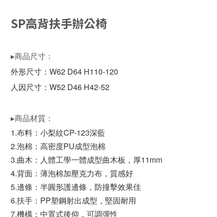
SP高背扶手辦公椅
▸商品尺寸：
外形尺寸：W62 D64 H110-120
人因尺寸：W52 D46 H42-52
▸商品材質：
1.布料：小梨紋CP-123深藍
2.泡棉：高密度PU成型泡棉
3.曲木：人體工學一體成型曲木板，厚11mm
4.背面：薄泡棉加壓克力布，質感好
5.邊條：半圓形護邊條，防撞擊效果佳
6.扶手：PP塑鋼射出成型，堅固耐用
7.機構：中置式後仰，可調彈性