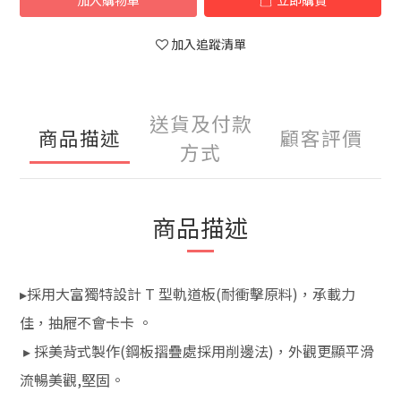
加入購物車
立即購買
加入追蹤清單
送貨及付款
商品描述
顧客評價
方式
商品描述
▸採用大富獨特設計 T 型軌道板(耐衝擊原料)，承載力
佳，抽屜不會卡卡 。
▸ 採美背式製作(鋼板摺疊處採用削邊法)，外觀更顯平滑
流暢美觀,堅固。