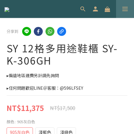
分享到
SY 12格多用途鞋櫃 SY-
K-306GH
▸偏遠地區運費另計請先詢問
▸任何問題歡迎LINE＠客服：@596LFSEY
NT$11,375
NT$17,500
顏色
: 905灰白色
905灰白色
淺藍色
淺綠色