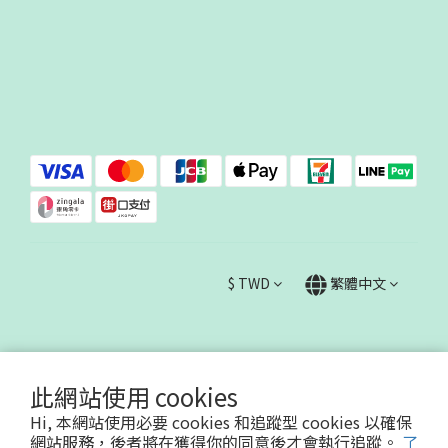
$
TWD
繁體中文
此網站使用 cookies
Hi, 本網站使用必要 cookies 和追蹤型 cookies 以確保
哇哇蛙國際事業有限公司90623730
網站服務，後者將在獲得你的同意後才會執行追蹤。
了