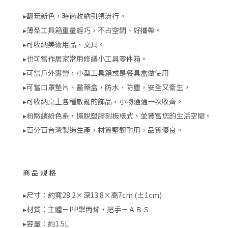
▸翻玩新色，時尚收納引領流行。
▸薄型工具箱重量輕巧，不占空間、好攜帶。
▸可收納美術用品、文具。
▸也可當作居家常用修繕小工具零件箱。
▸可當戶外露營，小型工具箱或是餐具盒做使用
▸可當口罩墊片、醫藥盒，防水、防塵，安全又衛生。
▸可收納桌上各種散亂的飾品，小物通通一次收齊。
▸粉嫩繽紛色系，擺脫塑膠刻板樣式，並豐富您的生活空間。
▸百分百台灣製造生產，材質堅韌耐用，品質優良。
商品規格
▸尺寸：約寬28.2×深13.8×高7cm (±1cm)
▸材質：主體－PP聚丙烯，把手－ＡＢＳ
▸容量：約1.5L