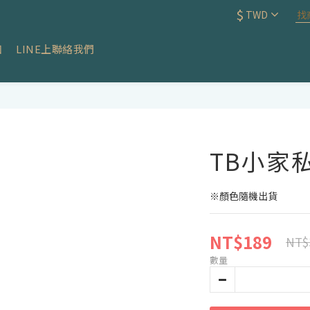
$
TWD
知
LINE上聯絡我們
TB小家私
※顏色隨機出貨
NT$189
NT$
數量