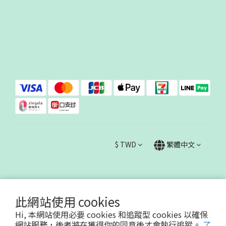
$
TWD
繁體中文
此網站使用 cookies
Hi, 本網站使用必要 cookies 和追蹤型 cookies 以確保
哇哇蛙國際事業有限公司90623730
網站服務，後者將在獲得你的同意後才會執行追蹤。
了