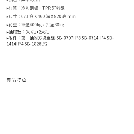
▸材質：冷軋鋼板，TPR 5"輪組
▸尺寸：671 寬 X 460 深 X 820 高 mm
▸荷重：車體400kg，抽屜30kg
▸抽屜數：3小抽+2大抽
▸附件：第一抽附方塊盒組-SB-0707H*8 SB-0714H*4 SB-
1414H*4
SB-1826L*2
商品特色