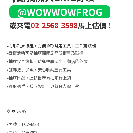
@WOWWOWFROG
或來電
02-2568-3598
馬上估價！
▸方形孔掛板組，方便拿取常用工具，工作更順暢
▸緩衝滑軌可是抽屜開關是降低衝擊及碰撞
▸抽屜安全鎖扣，避免抽屜滑出、翻落的危險
▸旋轉把手加鎖，安心收納重要工具
▸抽屜附鎖，上鎖後所有抽屜皆上鎖
▸圓形把手，弧形設計，更符合人體工學
商品規格
▸型號：TC2-M23
▸顏色：黑車/灰抽