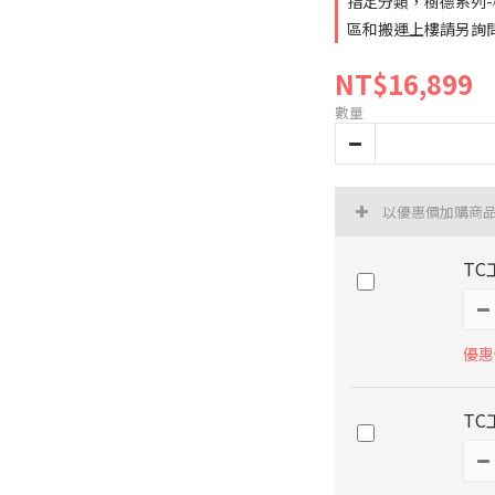
指定分類，樹德系列-
區和搬運上樓請另詢
NT$16,899
數量
以優惠價加購商
TC
優惠價
TC