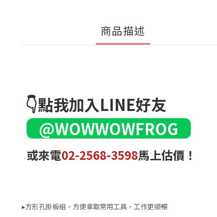
商品描述
👇點我加入LINE好友
@WOWWOWFROG
或來電
02-2568-3598
馬上估價！
▸方形孔掛板組，方便拿取常用工具，工作更順暢