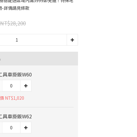
樹德配送區域內滿3999即免運！特殊地
問-詳情請見條款
NT$28,200
品
工具車掛鈑W60
 NT$1,020
工具車掛鈑W62