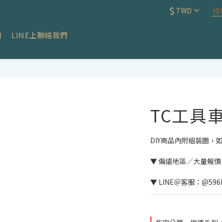
$
TWD
知
LINE上聯絡我們
TC工具車 
DIY商品內附組裝圖，
▼ 偏遠地區／大量報
▼ LINE＠客服：@596L