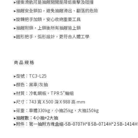
▸緩衝滑軌可是抽屜開關是降低衝擊及碰撞
▸抽屜安全鎖扣，避免抽屜滑出、翻落的危險
▸旋轉把手加鎖，安心收納重要工具
▸抽屜附鎖，上鎖後所有抽屜皆上鎖
▸圓形把手，弧形設計，更符合人體工學
商品規格
▸型號：TC3-L25
▸顏色：黑車/灰抽
▸材質：冷軋鋼板，TPR 5"輪組
▸尺寸：743 寬 X 500 深 X 988 高 mm
▸荷重：車體330kg，小抽25kg，大抽150kg
▸抽屜數：4小抽+2大抽
▸附件：第一抽附方塊盒組-SB-0707H*8 SB-0714H*2 SB-1414H*2