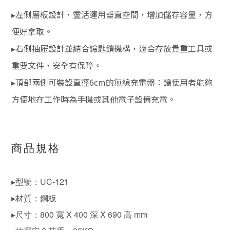
▸左側層板設計，靈活運用垂直空間，增加儲存容量，方
便好拿取。
▸右側抽屜設計並結合鑰匙鎖機構，適合存放貴重工具或
重要文件，安全有保障。
▸頂部兩側可裝設直徑6cm的無線充電盤：讓使用者能夠
方便地在工作時為手機或其他電子設備充電。
商品規格
▸型號：UC-121
▸材質：鋼板
▸尺寸：800 寬 X 400 深 X 690 高 mm