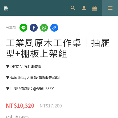
分享到
工業風原木工作桌｜抽屜
型+棚板上架組
▼ DIY商品內附組裝圖
▼ 偏遠地區/大量報價請事先詢問
▼ LINE＠客服：@596LFSEY
NT$10,320
NT$17,200
尺寸
: 寬120cm