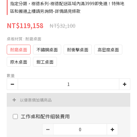
指定分類，樹德系列-樹德配送區域內滿3999即免運！特殊地
區和搬運上樓請另詢問-詳情請見條款
NT$119,158
NT$32,100
桌板材質
: 耐磨桌面
耐磨桌面
不鏽鋼桌面
耐衝擊桌面
高密度桌面
原木桌面
鉗工桌面
數量
以優惠價加購商品
工作桌和配件組裝費用