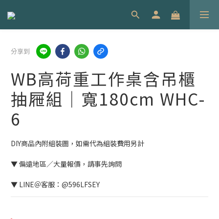
分享到
WB高荷重工作桌含吊櫃
抽屜組｜寬180cm WHC-
6
DIY商品內附組裝圖，如需代為組裝費用另計
▼ 偏遠地區／大量報價，請事先詢問
▼ LINE＠客服：@596LFSEY